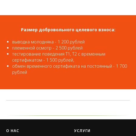
Размер добровольного целевого взноса:
выводка молодняка - 1 200 рублей
племенной осмотр - 2 500 рублей
тестирование поведения Т1, Т2 с временным
сертификатом - 1 500 рублей,
обмен временного сертификата на постоянный - 1 700
рублей
О НАС
УСЛУГИ