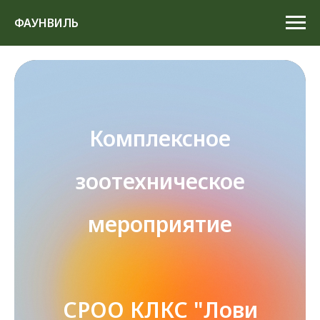
ФАУНВИЛЬ
Комплексное
зоотехническое
мероприятие
СРОО КЛКС "Лови