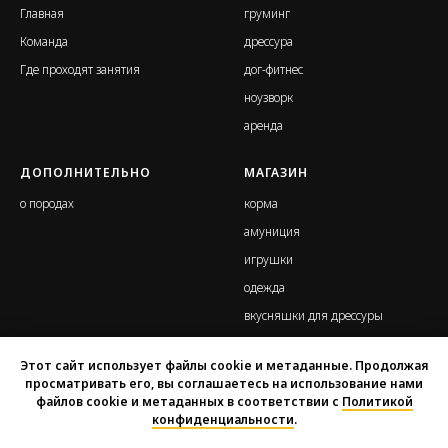
Главная
груминг
Команд
а
дрессура
Где проходят занятия
дог-фитнес
ноузворк
аренда
ДОПОЛНИТЕЛЬНО
МАГАЗИН
о породах
корма
амуниция
игрушки
одежда
вкусняшки для дрессуры
Этот сайт использует файлы cookie и метаданные. Продолжая
просматривать его, вы соглашаетесь на использование нами
файлов cookie и метаданных в соответствии с
Политикой
конфиденциальности
.